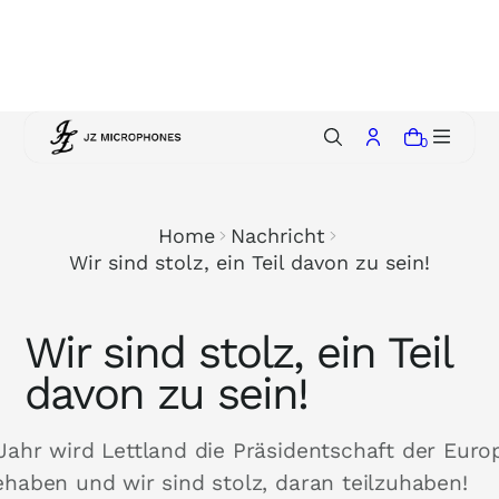
p
t
o
c
o
0
n
t
e
Home
Nachricht
n
Wir sind stolz, ein Teil davon zu sein!
t
Wir sind stolz, ein Teil
davon zu sein!
Jahr wird Lettland die Präsidentschaft der Euro
haben und wir sind stolz, daran teilzuhaben!