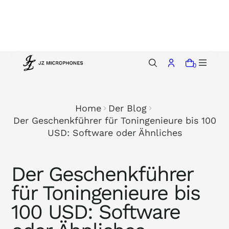
p
t
o
c
o
0
n
t
e
Home
Der Blog
n
Der Geschenkführer für Toningenieure bis 100
t
USD: Software oder Ähnliches
Der Geschenkführer
für Toningenieure bis
100 USD: Software