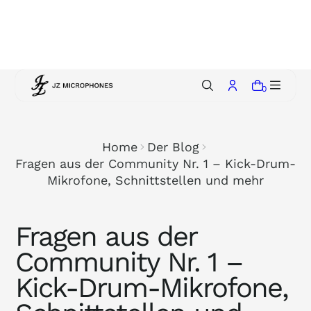
p
t
o
c
o
0
n
t
e
Home
Der Blog
n
Fragen aus der Community Nr. 1 – Kick-Drum-
t
Mikrofone, Schnittstellen und mehr
Fragen aus der
Community Nr. 1 –
Kick-Drum-Mikrofone,